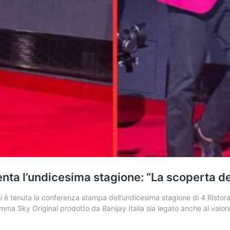
nta l’undicesima stagione: “La scoperta de
si è tenuta la conferenza stampa dell’undicesima stagione di 4 Rist
 Sky Original prodotto da Banijay Italia sia legato anche al valore 