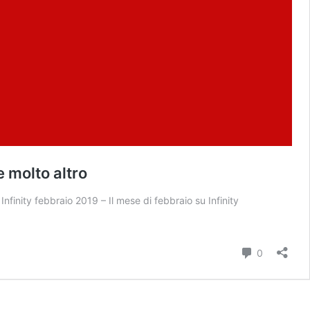
e molto altro
Infinity febbraio 2019 – Il mese di febbraio su Infinity
Commenti
0