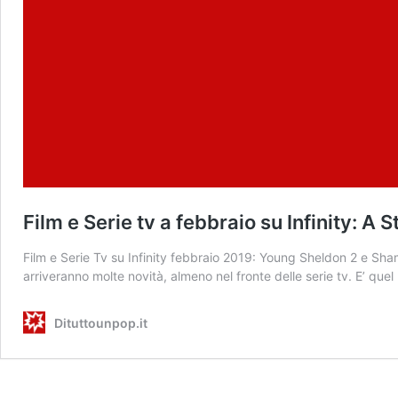
Film e Serie tv a febbraio su Infinity: A
Film e Serie Tv su Infinity febbraio 2019: Young Sheldon 2 e Shamel
arriveranno molte novità, almeno nel fronte delle serie tv. E’ que
Dituttounpop.it