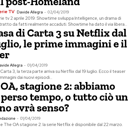
il post-Homeland
erie TV
Davide Allegra
-
02/04/2019
rie tv 2 aprile 2019: Showtime sviluppa Intelligence, un drama di
ratto da fatti realmente accaduti. Showtime ha dato il via libera...
asa di Carta 3 su Netflix dal
uglio, le prime immagini e il
er
avide Allegra
-
01/04/2019
Carta 3, la terza parte arriva su Netflix dal 19 luglio. Ecco il teaser
immagini dai nuovi episodi...
OA, stagione 2: abbiamo
 perso tempo, o tutto ciò un
no avrà senso?
edazione
-
01/04/2019
 The OA stagione 2: la serie Netflix è disponibile dal 22 marzo.