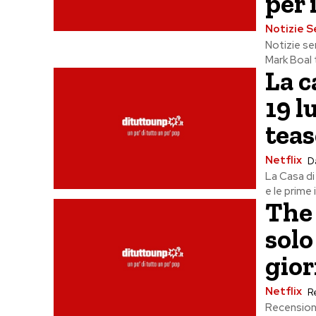
per 
Notizie S
Notizie se
Mark Boal t
La c
19 l
teas
Netflix
D
La Casa di 
e le prime 
The 
solo
gior
Netflix
R
Recensione