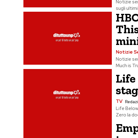
Notizie se
sugli ultimi
HBO 
This
mini
Notizie S
Notizie ser
Much is Tr
Life
stag
TV
Redaz
Life Below
Zero la do
Empi