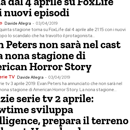
a dal 4 aprile su FoxLife
i nuovi episodi
o
Davide Allegra
-
03/04/2019
quinta stagione torna su FoxLife dal 4 aprile alle 21:15 con i nuovi
opo lo scandalo che ha travolto il protagonista...
 Peters non sarà nel cast
a nona stagione di
rican Horror Story
erie TV
Davide Allegra
-
03/04/2019
rie tv 3 aprile 2019: Evan Peters ha annunciato che non sarà nel
 nona stagione di American Horror Story. La nona stagione...
zie serie tv 2 aprile:
wtime sviluppa
lligence, prepara il terreno