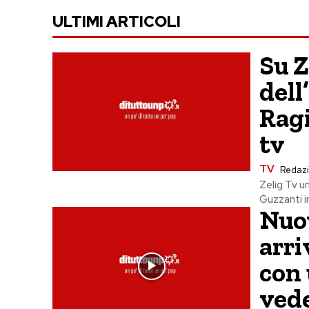
ULTIMI ARTICOLI
Su Z
dell
Ragi
tv
TV
Redaz
Zelig Tv un
Guzzanti in
Nuov
arri
con 
ved