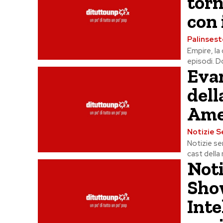
torn
con 
Palinsest
Empire, la 
episodi. D
Evan
dell
Ame
Notizie S
Notizie se
cast della
Noti
Sho
Inte