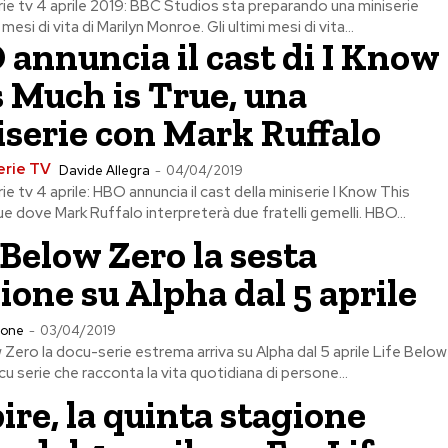
rie tv 4 aprile 2019: BBC Studios sta preparando una miniserie
 mesi di vita di Marilyn Monroe. Gli ultimi mesi di vita...
annuncia il cast di I Know
 Much is True, una
serie con Mark Ruffalo
erie TV
Davide Allegra
-
04/04/2019
ie tv 4 aprile: HBO annuncia il cast della miniserie I Know This
ue dove Mark Ruffalo interpreterà due fratelli gemelli. HBO...
 Below Zero la sesta
ione su Alpha dal 5 aprile
ione
-
03/04/2019
 Zero la docu-serie estrema arriva su Alpha dal 5 aprile Life Below
cu serie che racconta la vita quotidiana di persone...
re, la quinta stagione