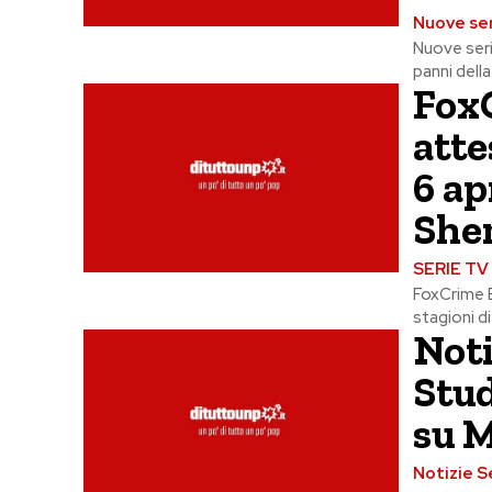
Nuove ser
Nuove seri
panni dell
Fox
atte
6 ap
She
SERIE TV
FoxCrime El
stagioni di
Noti
Stud
su 
Notizie S