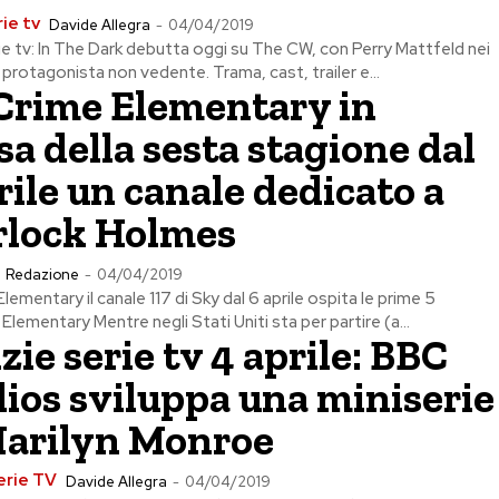
ie tv
Davide Allegra
-
04/04/2019
e tv: In The Dark debutta oggi su The CW, con Perry Mattfeld nei
a protagonista non vedente. Trama, cast, trailer e...
Crime Elementary in
sa della sesta stagione dal
rile un canale dedicato a
rlock Holmes
Redazione
-
04/04/2019
ementary il canale 117 di Sky dal 6 aprile ospita le prime 5
 Elementary Mentre negli Stati Uniti sta per partire (a...
zie serie tv 4 aprile: BBC
ios sviluppa una miniserie
Marilyn Monroe
erie TV
Davide Allegra
-
04/04/2019