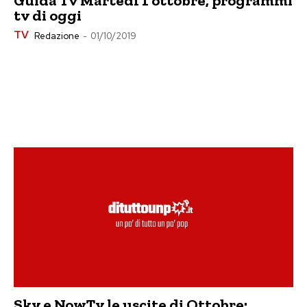
Guida Tv Martedì 1 ottobre, programmi
tv di oggi
TV
Redazione
-
01/10/2019
Sky e NowTv le uscite di Ottobre: