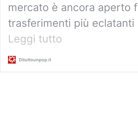
mercato è ancora aperto fi
trasferimenti più eclatanti
Matthew
Leggi tutto
McConaughey
e
Nic
Dituttounpop.it
Pizzolatto
di
nuovo
insieme
dopo
True
Detective
in
Redeemer