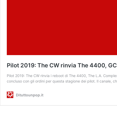
Pilot 2019: The CW rinvia The 4400, GC
Pilot 2019: The CW rinvia i reboot di The 4400, The L.A. Complex
concluso con gli ordini per questa stagione dei pilot. Il canale
Dituttounpop.it