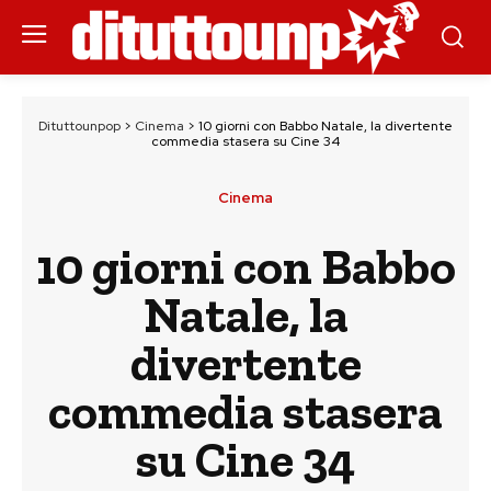
Dituttounpop
>
Cinema
>
10 giorni con Babbo Natale, la divertente
commedia stasera su Cine 34
Cinema
10 giorni con Babbo
Natale, la
divertente
commedia stasera
su Cine 34