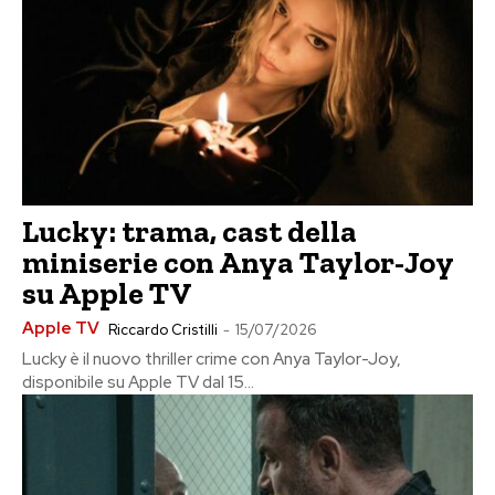
Lucky: trama, cast della
miniserie con Anya Taylor-Joy
su Apple TV
Apple TV
Riccardo Cristilli
-
15/07/2026
Lucky è il nuovo thriller crime con Anya Taylor-Joy,
disponibile su Apple TV dal 15...