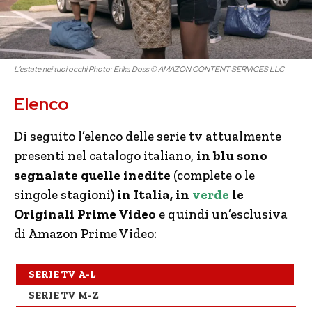
L’estate nei tuoi occhi Photo: Erika Doss © AMAZON CONTENT SERVICES LLC
Elenco
Di seguito l’elenco delle serie tv attualmente
presenti nel catalogo italiano,
in blu sono
segnalate quelle inedite
(complete o le
singole stagioni)
in Italia, in
verde
le
Originali Prime Video
e quindi un’esclusiva
di Amazon Prime Video:
SERIE TV A-L
SERIE TV M-Z