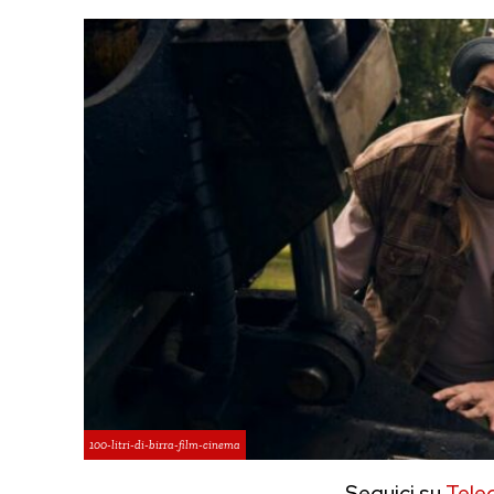
100-litri-di-birra-film-cinema
Seguici su
Tele