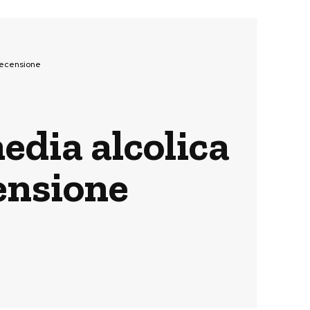
 recensione
media alcolica
ensione