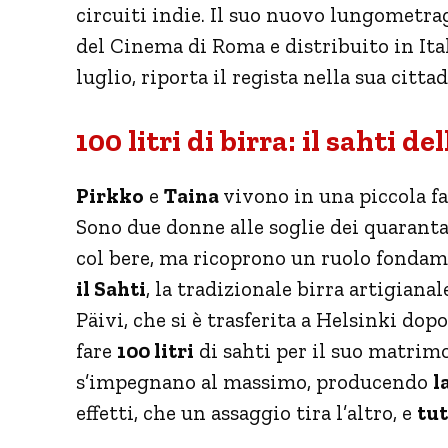
circuiti indie. Il suo nuovo lungometra
del Cinema di Roma e distribuito in Ita
luglio, riporta il regista nella sua citt
100 litri di birra: il sahti de
Pirkko
e
Taina
vivono in una piccola fa
Sono due donne alle soglie dei quaranta
col bere, ma ricoprono un ruolo fondam
il Sahti
, la tradizionale birra artigiana
Päivi, che si è trasferita a Helsinki dop
fare
100 litri
di sahti per il suo matrimo
s’impegnano al massimo, producendo
l
effetti, che un assaggio tira l’altro, e
tut