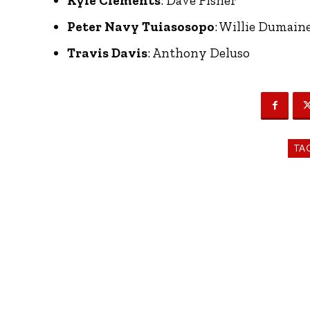
Kyle Clements
: Dave Fisher
Peter Navy Tuiasosopo
: Willie Dumain
Travis Davis
: Anthony Deluso
TA