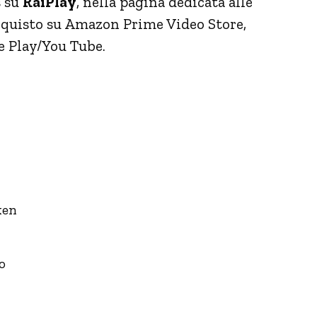
s su
RaiPlay
, nella pagina dedicata alle
 acquisto su Amazon Prime Video Store,
e Play/You Tube.
ken
o