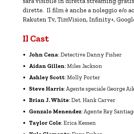
sarà visibile in diretta streaming grati
dirette. Il film è anche a noleggio e/o
Rakuten Tv, TimVision, Infinity+, Googl
Il Cast
John Cena
: Detective Danny Fisher
Aidan Gillen
: Miles Jackson
Ashley Scott
: Molly Porter
Steve Harris
: Agente speciale George Ai
Brian J. White
: Det. Hank Carver
Gonzalo Menendez
: Agente Ray Santiag
Taylor Cole
: Erica Kessen