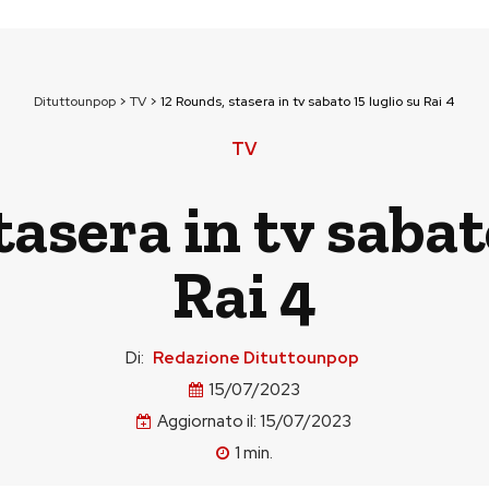
Dituttounpop
>
TV
>
12 Rounds, stasera in tv sabato 15 luglio su Rai 4
TV
asera in tv sabat
Rai 4
Di:
Redazione Dituttounpop
15/07/2023
Aggiornato il:
15/07/2023
1
min.