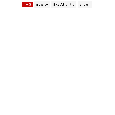
TAG
now tv
Sky Atlantic
slider