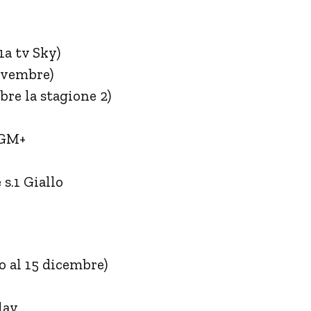
1a tv Sky)
novembre)
bre la stagione 2)
MGM+
 s.1 Giallo
o al 15 dicembre)
lay