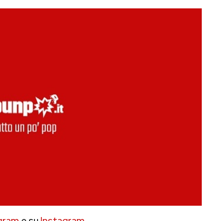
gram
e su
Instagram