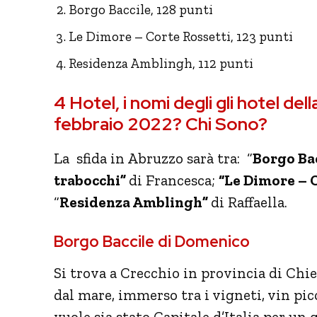
Borgo Baccile, 128 punti
Le Dimore – Corte Rossetti, 123 punti
Residenza Amblingh, 112 punti
4 Hotel, i nomi degli gli hotel de
febbraio 2022? Chi Sono?
La sfida in Abruzzo sarà tra: “
Borgo Bac
trabocchi”
di Francesca;
“Le Dimore – 
“
Residenza Amblingh”
di Raffaella.
Borgo Baccile di Domenico
Si trova a Crecchio in provincia di Chie
dal mare, immerso tra i vigneti, vin pi
vuole sia stato Capitale d’Italia per un