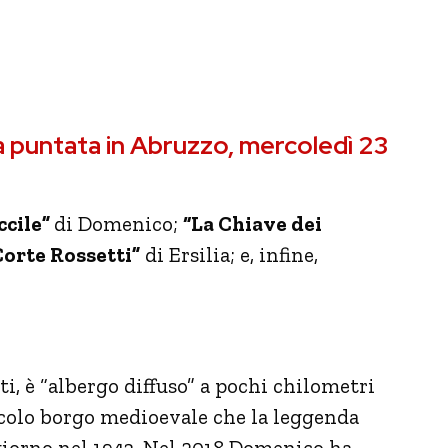
lla puntata in Abruzzo, mercoledì 23
cile”
di Domenico;
“La Chiave dei
Corte Rossetti”
di Ersilia; e, infine,
ti, è “albergo diffuso” a pochi chilometri
ccolo borgo medioevale che la leggenda
 giorno nel 1943. Nel 2018 Domenico ha