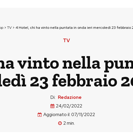
op
>
TV
>
4 Hotel, chi ha vinto nella puntata in onda ieri mercoledì 23 febbraio
TV
 ha vinto nella pu
ledì 23 febbraio 
Di:
Redazione
24/02/2022
Aggiornato il:
07/11/2022
2
min.