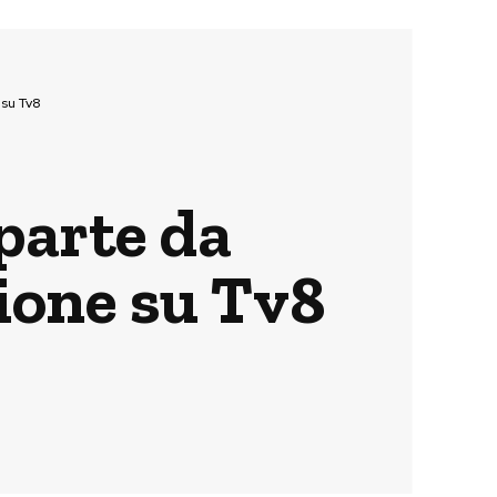
 su Tv8
parte da
ione su Tv8