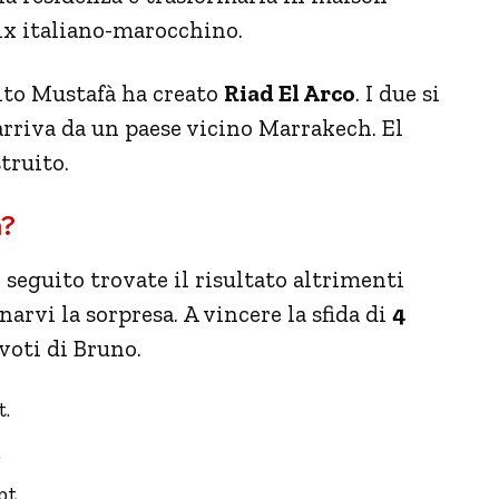
ix italiano-marocchino.
ito Mustafà ha creato
Riad El Arco
. I due si
rriva da un paese vicino Marrakech. El
truito.
h?
i seguito trovate il risultato altrimenti
arvi la sorpresa. A vincere la sfida di
4
voti di Bruno.
t.
.
pt