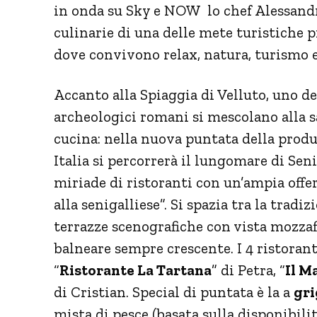
in onda su Sky e NOW lo chef Alessandr
culinarie di una delle mete turistiche 
dove convivono relax, natura, turismo 
Accanto alla Spiaggia di Velluto, uno de
archeologici romani si mescolano alla sa
cucina: nella nuova puntata della produ
Italia si percorrerà il lungomare di Seni
miriade di ristoranti con un’ampia offer
alla senigalliese”. Si spazia tra la tradiz
terrazze scenografiche con vista mozza
balneare sempre crescente. I 4 ristorant
“
Ristorante La Tartana
” di Petra, “
Il M
di Cristian. Special di puntata è la a
gri
mista di pesce (basata sulla disponibilit