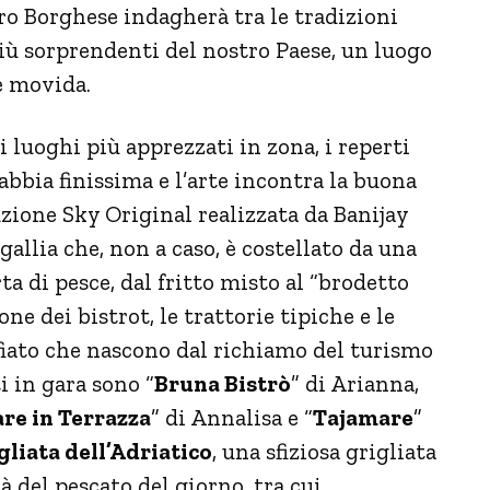
o Borghese indagherà tra le tradizioni
più sorprendenti del nostro Paese, un luogo
e movida.
i luoghi più apprezzati in zona, i reperti
bbia finissima e l’arte incontra la buona
zione Sky Original realizzata da Banijay
gallia che, non a caso, è costellato da una
ta di pesce, dal fritto misto al “brodetto
ione dei bistrot, le trattorie tipiche e le
fiato che nascono dal richiamo del turismo
i in gara sono “
Bruna Bistrò
” di Arianna,
are in Terrazza
” di Annalisa e “
Tajamare
”
gliata dell’Adriatico
, una sfiziosa grigliata
à del pescato del giorno, tra cui