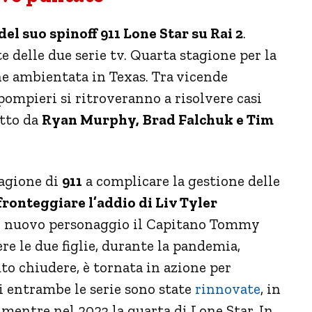
 del suo spinoff 911 Lone Star su Rai 2
.
 delle due serie tv. Quarta stagione per la
one ambientata in Texas. Tra vicende
pompieri si ritroveranno a risolvere casi
otto da
Ryan Murphy,
Brad Falchuk e Tim
tagione di
911
a complicare la gestione delle
 fronteggiare l’addio di Liv Tyler
l nuovo personaggio il Capitano Tommy
ere le due figlie, durante la pandemia,
to chiudere, è tornata in azione per
i entrambe le serie sono state
rinnovate
, in
 mentre nel 2023 la quarta di Lone Star. In