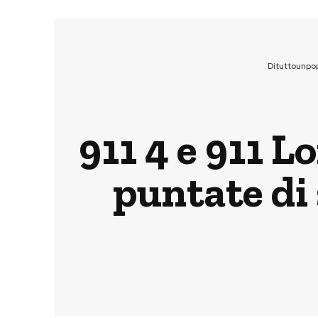
Dituttounpo
911 4 e 911 L
puntate di 