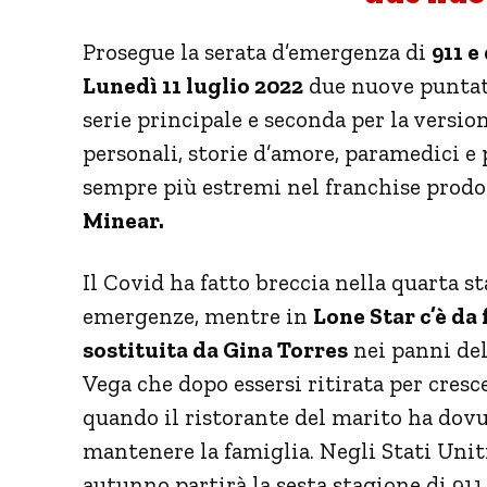
Prosegue la serata d’emergenza di
911 e
Lunedì 11 luglio 2022
due nuove puntate
serie principale e seconda per la versi
personali, storie d’amore, paramedici e 
sempre più estremi nel franchise prod
Minear.
Il Covid ha fatto breccia nella quarta s
emergenze, mentre in
Lone Star c’è da
sostituita da Gina Torres
nei panni de
Vega che dopo essersi ritirata per cresc
quando il ristorante del marito ha dovu
mantenere la famiglia. Negli Stati Unit
autunno partirà la sesta stagione di 911