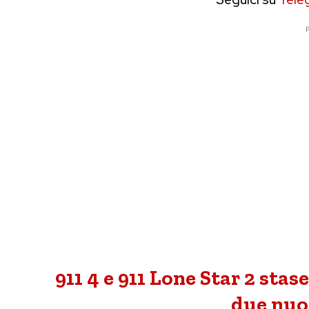
P
911 4 e 911 Lone Star 2 stas
due nuo