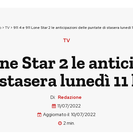
p
>
TV
>
911 4 e 911 Lone Star 2 le anticipazioni delle puntate di stasera lunedì 1
TV
one Star 2 le antic
stasera lunedì 11
Di:
Redazione
11/07/2022
Aggiornato il:
10/07/2022
2
min.