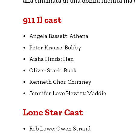
alla chiamata di una donna incinta ma è
911 Il cast
Angela Bassett: Athena
Peter Krause: Bobby
Aisha Hinds: Hen
Oliver Stark: Buck
Kenneth Choi: Chimney
Jennifer Love Hewitt: Maddie
Lone Star Cast
Rob Lowe: Owen Strand