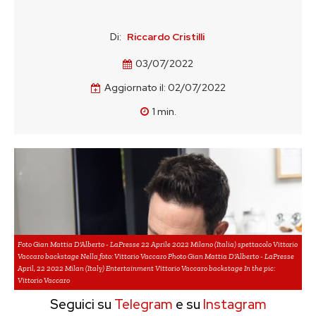
Di:
Riccardo Cristilli
03/07/2022
Aggiornato il:
02/07/2022
1
min.
Foto Gian Mattia D'Alberto - LaPresse 22 Aprile 2022 Milano (Italia) spettacolo Vittorio
Vaccaro backstage Nella foto: Vittorio Vaccaro Photo Gian Mattia D'Alberto - LaPresse
April, 22 2022 Milan (Italy) Entertainment Vittorio Vaccaro backstage In the pic:
Vittorio Vaccaro
Seguici su
Telegram
e su
Instagram