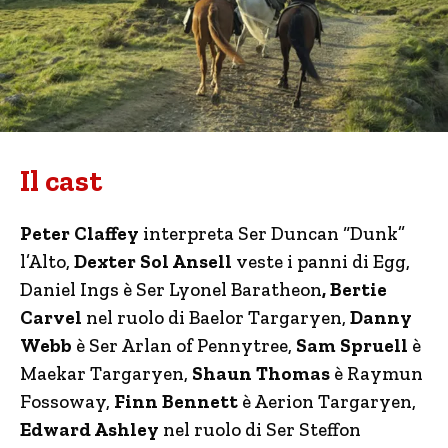
Il cast
Peter Claffey
interpreta Ser Duncan “Dunk”
l’Alto,
Dexter Sol Ansell
veste i panni di Egg,
Daniel Ings è Ser Lyonel Baratheon
, Bertie
Carvel
nel ruolo di Baelor Targaryen,
Danny
Webb
è Ser Arlan of Pennytree,
Sam Spruell
è
Maekar Targaryen,
Shaun Thomas
è Raymun
Fossoway,
Finn Bennett
è Aerion Targaryen,
Edward Ashley
nel ruolo di Ser Steffon