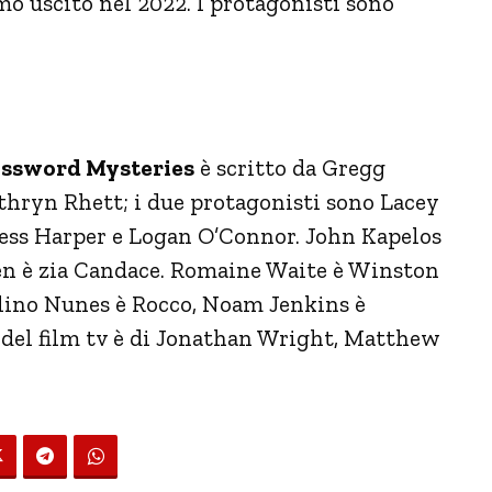
imo uscito nel 2022. I protagonisti sono
rossword Mysteries
è scritto da Gregg
thryn Rhett; i due protagonisti sono Lacey
Tess Harper e Logan O’Connor. John Kapelos
en è zia Candace. Romaine Waite è Winston
lino Nunes è Rocco, Noam Jenkins è
ia del film tv è di Jonathan Wright, Matthew