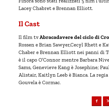
Finora sono stati realizzati 5 film l’ult
Lacey Chabret e Brennan Elliott.
Il Cast
Il film tv
Abracadavere del ciclo di C
Rossen e Brian Sawyer,Cecyl Rhett e Ka
Chaber e Brennan Elliott nei panni di 
è il capo O’Connor mentre Barbara Niv
Sams, Genevieve Kang è Josephine; Pau
Alistair, Kaitlyn Leeb è Bianca. La reg
Gouvela è Cormac.