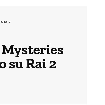
su Rai 2
 Mysteries
 su Rai 2