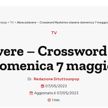
unpop
>
TV
>
Abracadavere – Crossword Mysteries stasera domenica 7 maggio 
TV
ere – Crossword
domenica 7 maggio
Di:
Redazione Dituttounpop
07/05/2023
Aggiornato il:
07/05/2023
1
min.