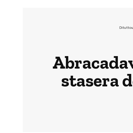
Ditutto
Abracadav
stasera 