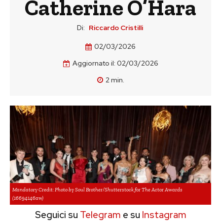
Catherine O’Hara
Di:
Riccardo Cristilli
02/03/2026
Aggiornato il:
02/03/2026
2
min.
Mandatory Credit: Photo by Soul Brother/Shutterstock for The Actor Awards
(16694146aw)
Seguici su
Telegram
e su
Instagram