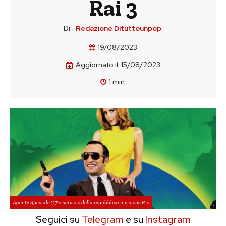
Rai 3
Di:
Redazione Dituttounpop
19/08/2023
Aggiornato il:
15/08/2023
1
min.
Agente Speciale 117 a servizio della repubblica missione Rio
Seguici su
Telegram
e su
Instagram