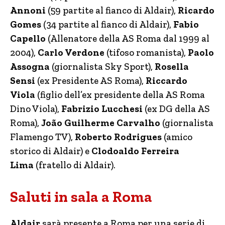
Annoni
(59 partite al fianco di Aldair),
Ricardo
Gomes
(34 partite al fianco di Aldair),
Fabio
Capello
(Allenatore della AS Roma dal 1999 al
2004),
Carlo Verdone
(tifoso romanista),
Paolo
Assogna
(giornalista Sky Sport),
Rosella
Sensi
(ex Presidente AS Roma),
Riccardo
Viola
(figlio dell’ex presidente della AS Roma
Dino Viola),
Fabrizio Lucchesi
(ex DG della AS
Roma),
João Guilherme Carvalho
(giornalista
Flamengo TV),
Roberto Rodrigues
(amico
storico di Aldair) e
Clodoaldo Ferreira
Lima
(fratello di Aldair).
Saluti in sala a Roma
Aldair
sarà presente a Roma per una serie di