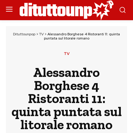
Dituttounpop
>
TV
>
Alessandro Borghese 4 Ristoranti 11: quinta
puntata sul litorale romano
TV
Alessandro
Borghese 4
Ristoranti 11:
quinta puntata sul
litorale romano