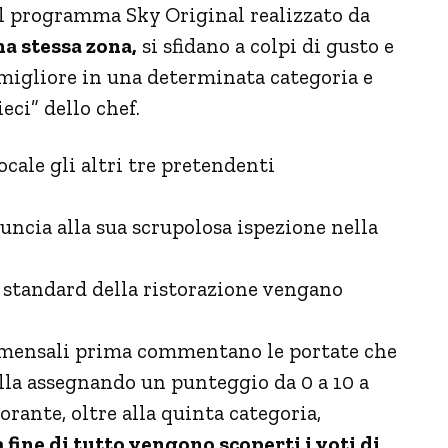
el programma Sky Original realizzato da
na stessa zona,
si sfidano a colpi di gusto e
i migliore in una determinata categoria e
eci” dello chef.
ocale gli altri tre pretendenti
nuncia alla sua scrupolosa ispezione nella
ti standard della ristorazione vengano
ommensali prima commentano le portate che
ella assegnando un punteggio da 0 a 10 a
orante, oltre alla quinta categoria,
a fine di tutto vengono scoperti i voti di