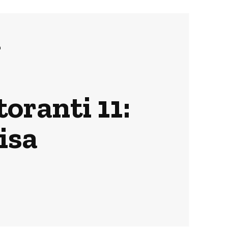
a
oranti 11:
isa