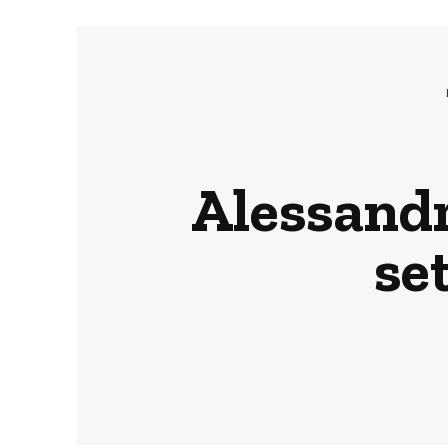
Alessandr
se