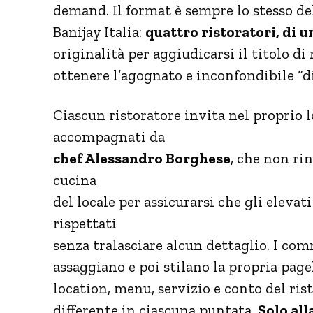
demand. Il format è sempre lo stesso d
Banijay Italia:
quattro ristoratori, di u
originalità per aggiudicarsi il titolo d
ottenere l’agognato e inconfondibile “di
Ciascun ristoratore invita nel proprio l
accompagnati da
chef Alessandro Borghese
, che non ri
cucina
del locale per assicurarsi che gli eleva
rispettati
senza tralasciare alcun dettaglio. I c
assaggiano e poi stilano la propria pag
location, menu, servizio e conto del rist
differente in ciascuna puntata.
Solo all