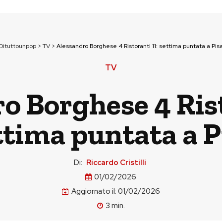
Dituttounpop
>
TV
>
Alessandro Borghese 4 Ristoranti 11: settima puntata a Pis
TV
o Borghese 4 Rist
ttima puntata a P
Di:
Riccardo Cristilli
01/02/2026
Aggiornato il:
01/02/2026
3
min.