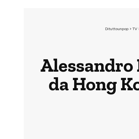
Dituttounpop
>
TV
Alessandro 
da Hong Kon