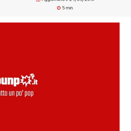
5
min.