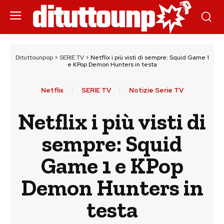
Dituttounpop
>
SERIE TV
>
Netflix i più visti di sempre: Squid Game 1
e KPop Demon Hunters in testa
Netflix
SERIE TV
Notizie Serie TV
Netflix i più visti di
sempre: Squid
Game 1 e KPop
Demon Hunters in
testa