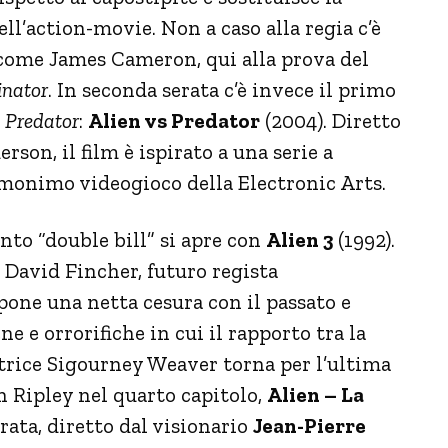
ll’action-movie. Non a caso alla regia c’è
come James Cameron, qui alla prova del
nator
. In seconda serata c’è invece il primo
i
Predator
:
Alien vs Predator
(2004). Diretto
rson, il film è ispirato a una serie a
omonimo videogioco della Electronic Arts.
ento “double bill” si apre con
Alien 3
(1992).
e David Fincher, futuro regista
 pone una netta cesura con il passato e
e e orrorifiche in cui il rapporto tra la
ttrice Sigourney Weaver torna per l’ultima
n Ripley nel quarto capitolo,
Alien – La
rata, diretto dal visionario
Jean-Pierre