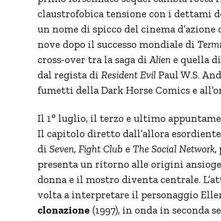
claustrofobica tensione con i dettami de
un nome di spicco del cinema d’azione 
nove dopo il successo mondiale di
Termi
cross-over tra la saga di
Alien
e quella d
dal regista di
Resident Evil
Paul W.S. Ande
fumetti della Dark Horse Comics e all’
Il 1° luglio, il terzo e ultimo appuntam
Il capitolo diretto dall’allora esordient
di
Seven
,
Fight Club
e
The Social Network
,
presenta un ritorno alle origini ansiogen
donna e il mostro diventa centrale. L’a
volta a interpretare il personaggio Elle
clonazione
(1997), in onda in seconda se