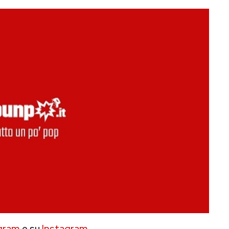
gram
e su
Instagram