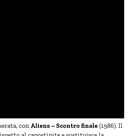
 serata, con
Aliens – Scontro finale
(1986). Il
petto al capostipite e sostituisce la