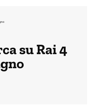
ugno
rca su Rai 4
ugno