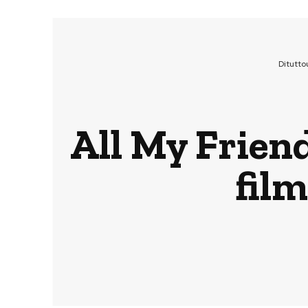
Ditutt
All My Friend
film