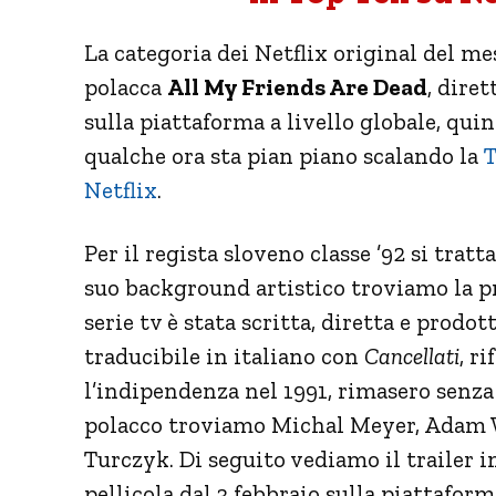
La categoria dei Netflix original del me
polacca
All My Friends Are Dead
, dire
sulla piattaforma a livello globale, quin
qualche ora sta pian piano scalando la
T
Netflix
.
Per il regista sloveno classe ’92 si tra
suo background artistico troviamo la 
serie tv è stata scritta, diretta e prodot
traducibile in italiano con
Cancellati
, r
l’indipendenza nel 1991, rimasero senza 
polacco troviamo Michal Meyer, Adam
Turczyk. Di seguito vediamo il trailer in
pellicola dal 3 febbraio sulla piattafor