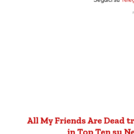
P
All My Friends Are Dead tr
in Top Ten su Net