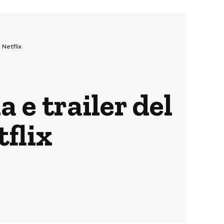
 Netflix
 e trailer del
tflix