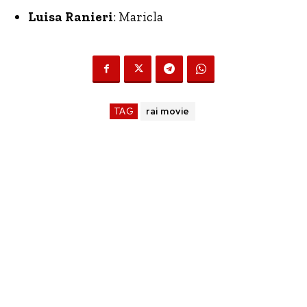
Luisa Ranieri
: Maricla
TAG
rai movie