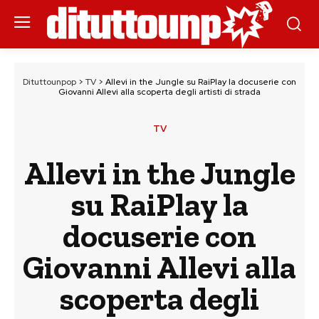
Dituttounpop
>
TV
>
Allevi in the Jungle su RaiPlay la docuserie con
Giovanni Allevi alla scoperta degli artisti di strada
TV
Allevi in the Jungle
su RaiPlay la
docuserie con
Giovanni Allevi alla
scoperta degli