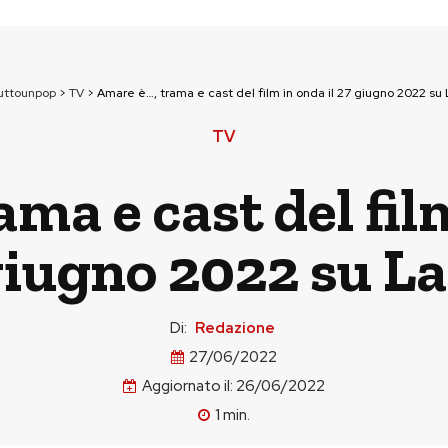
uttounpop
>
TV
>
Amare è…, trama e cast del film in onda il 27 giugno 2022 su
TV
ma e cast del film
iugno 2022 su L
Di:
Redazione
27/06/2022
Aggiornato il:
26/06/2022
1
min.