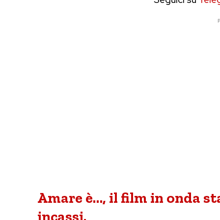
P
Amare è…, il film in onda sta
incassi.