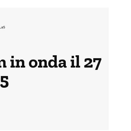
 La5
 in onda il 27
a5