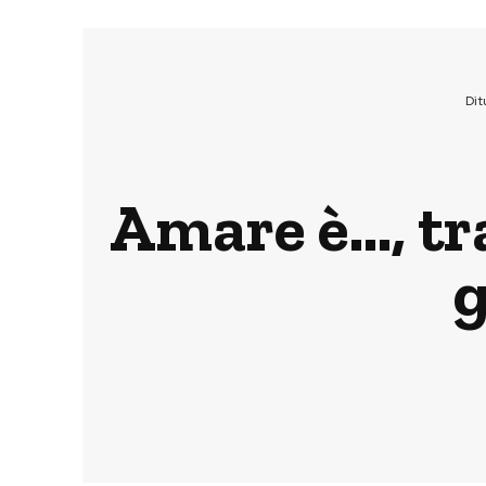
Dit
Amare è…, tra
g