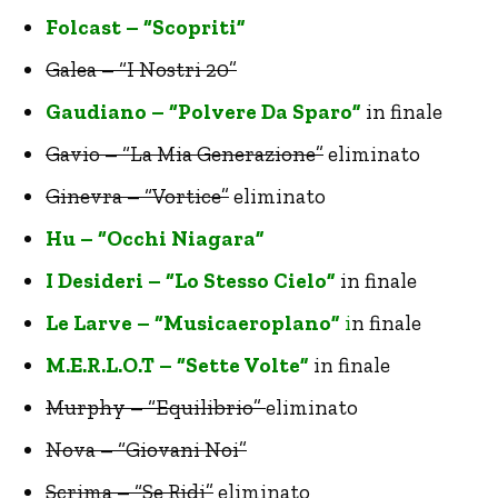
Folcast – “Scopriti”
Galea – “I Nostri 20”
Gaudiano – “Polvere Da Sparo”
in finale
Gavio – “La Mia Generazione”
eliminato
Ginevra – “Vortice”
eliminato
Hu – “Occhi Niagara”
I Desideri – “Lo Stesso Cielo”
in finale
Le Larve – “Musicaeroplano”
i
n finale
M.E.R.L.O.T – “Sette Volte”
in finale
Murphy – “Equilibrio”
eliminato
Nova – “Giovani Noi”
Scrima – “Se Ridi”
eliminato