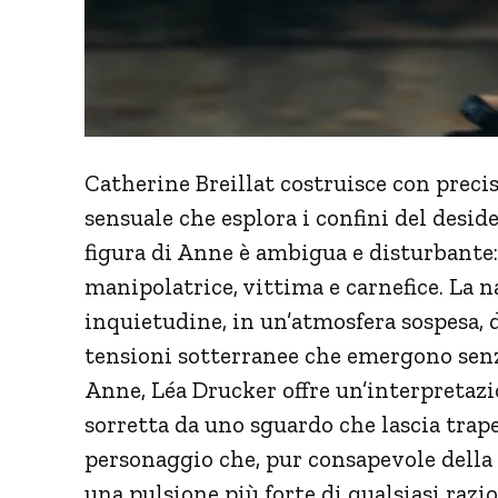
Catherine Breillat costruisce con prec
sensuale che esplora i confini del desider
figura di Anne è ambigua e disturbante:
manipolatrice, vittima e carnefice. La 
inquietudine, in un’atmosfera sospesa, d
tensioni sotterranee che emergono senza
Anne, Léa Drucker offre un’interpretazi
sorretta da uno sguardo che lascia trapel
personaggio che, pur consapevole della 
una pulsione più forte di qualsiasi razio