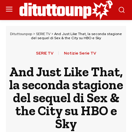
Dituttounpop
>
SERIE TV
>
And Just Like That, la seconda stagione
del sequel di Sex & the City su HBO e Sky
SERIE TV
Notizie Serie TV
And Just Like That,
la seconda stagione
del sequel di Sex &
the City su HBO e
Sky