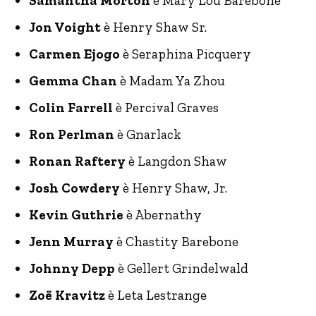
Samantha Morton
è Mary Lou Barebone
Jon Voight
è Henry Shaw Sr.
Carmen Ejogo
è Seraphina Picquery
Gemma Chan
è Madam Ya Zhou
Colin Farrell
è Percival Graves
Ron Perlman
è Gnarlack
Ronan Raftery
è Langdon Shaw
Josh Cowdery
è Henry Shaw, Jr.
Kevin Guthrie
è Abernathy
Jenn Murray
è Chastity Barebone
Johnny Depp
è Gellert Grindelwald
Zoë Kravitz
è Leta Lestrange