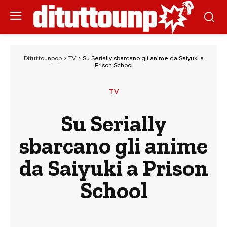
Dituttounpop
>
TV
>
Su Serially sbarcano gli anime da Saiyuki a
Prison School
TV
Su Serially
sbarcano gli anime
da Saiyuki a Prison
School