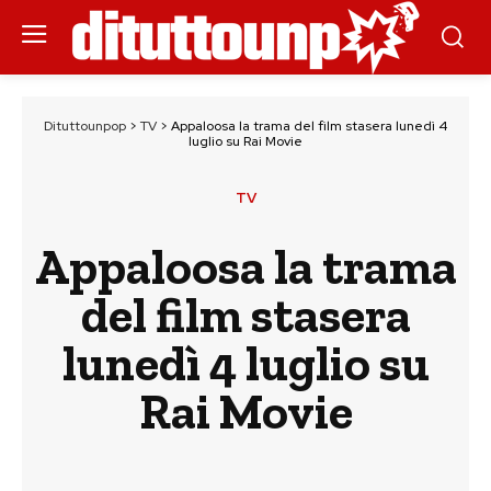
Dituttounpop
>
TV
>
Appaloosa la trama del film stasera lunedì 4
luglio su Rai Movie
TV
Appaloosa la trama
del film stasera
lunedì 4 luglio su
Rai Movie