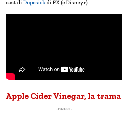
cast di
Dopesick
di FX (e Disney+).
Apple Cider Vinegar, la trama
- Pubblicità -