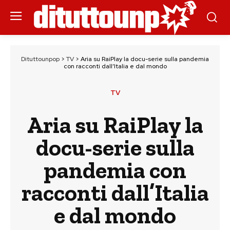
Dituttounpop
>
TV
>
Aria su RaiPlay la docu-serie sulla pandemia
con racconti dall’Italia e dal mondo
TV
Aria su RaiPlay la
docu-serie sulla
pandemia con
racconti dall’Italia
e dal mondo