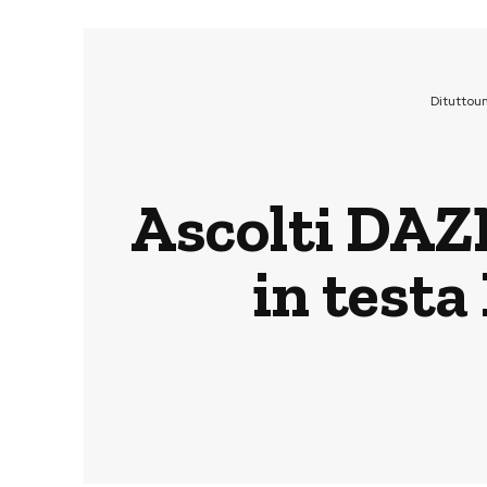
Dituttou
Ascolti DAZN
in testa