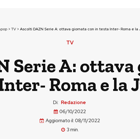
npop
>
TV
>
Ascolti DAZN Serie A: ottava giornata con in testa Inter- Roma e la
TV
 Serie A: ottava
 Inter- Roma e la
Di:
Redazione
06/10/2022
Aggiornato il:
08/11/2022
3
min.