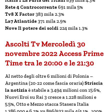
Italia 1 La Furia dei Titani
839 mila 4.3%
Rete 4 Controcorrente
691 mila 5%
Tv8 X Factor
383 mila 2.3%
La7 Atlantide
371 mila 2.9%
Nove Il potere dei soldi
224 mila 1.3%
Ascolti Tv Mercoledì 30
novembre 2022 Access Prime
Time tra le 20:00 e le 21:30
Al netto degli oltre 6 milioni di Polonia –
Argentina (20-22 come fascia oraria)
Striscia
la notizia
è stabile a 3.494 milioni con 15.6%,
Nuovi Eroi su Rai 3 cresce a 1.228 milioni e
5.5%, Otto e Mezzo stacca Stasera Italia
1.386.000 e 6.2% vs 896/933 mila 4/4.1%. 100%