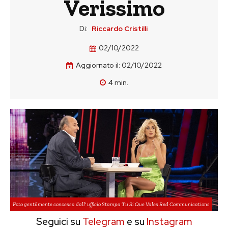
Verissimo
Di:
Riccardo Cristilli
02/10/2022
Aggiornato il:
02/10/2022
4
min.
Foto gentilmente concessa dall' ufficio Stampa Tu Si Que Vales Red Communications
Seguici su
Telegram
e su
Instagram