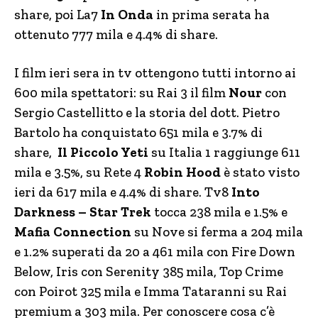
share, poi La7
In Onda
in prima serata ha
ottenuto 777 mila e 4.4% di share.
I film ieri sera in tv ottengono tutti intorno ai
600 mila spettatori: su Rai 3 il film
Nour
con
Sergio Castellitto e la storia del dott. Pietro
Bartolo ha conquistato 651 mila e 3.7% di
share,
Il Piccolo Yeti
su Italia 1 raggiunge 611
mila e 3.5%, su Rete 4
Robin Hood
è stato visto
ieri da 617 mila e 4.4% di share. Tv8
Into
Darkness – Star Trek
tocca 238 mila e 1.5% e
Mafia Connection
su Nove si ferma a 204 mila
e 1.2% superati da 20 a 461 mila con Fire Down
Below, Iris con Serenity 385 mila, Top Crime
con Poirot 325 mila e Imma Tataranni su Rai
premium a 303 mila. Per conoscere cosa c’è