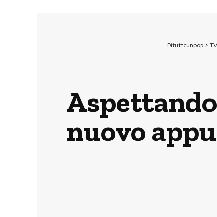
Dituttounpop
>
TV
Aspettando 
nuovo appun