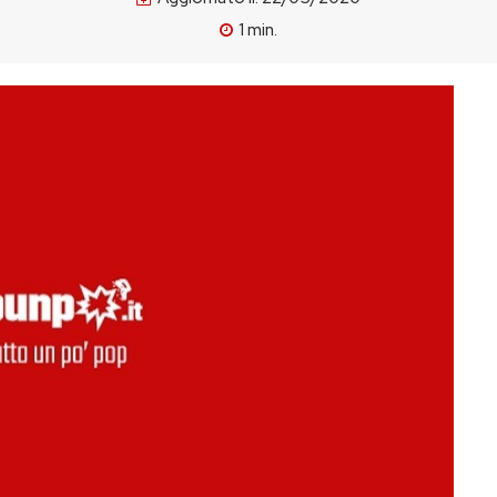
1
min.