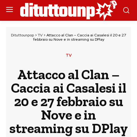
Dituttounpop
>
TV
>
Attacco al Clan – Caccia ai Casalesi il 20 e 27
febbraio su Nove e in streaming su DPlay
TV
Attacco al Clan –
Caccia ai Casalesi il
20 e 27 febbraio su
Nove e in
streaming su DPlay