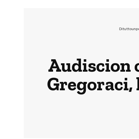
Dituttounp
Audiscion c
Gregoraci, 