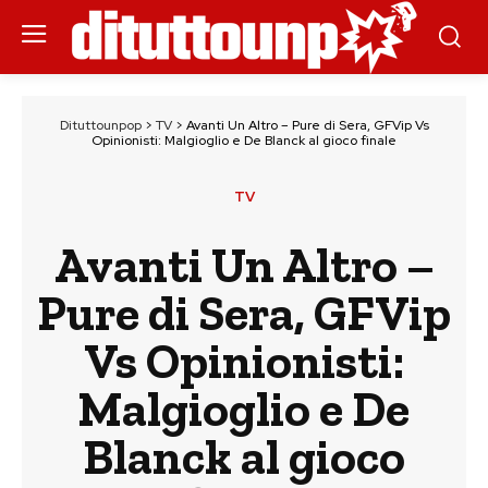
Dituttounpop
>
TV
>
Avanti Un Altro – Pure di Sera, GFVip Vs
Opinionisti: Malgioglio e De Blanck al gioco finale
TV
Avanti Un Altro –
Pure di Sera, GFVip
Vs Opinionisti:
Malgioglio e De
Blanck al gioco