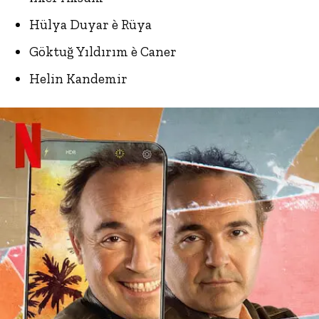
Hülya Duyar è Rüya
Göktuğ Yıldırım è Caner
Helin Kandemir