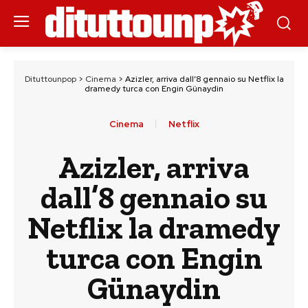
Dituttounpop
>
Cinema
>
Azizler, arriva dall’8 gennaio su Netflix la
dramedy turca con Engin Günaydin
Cinema
Netflix
Azizler, arriva
dall’8 gennaio su
Netflix la dramedy
turca con Engin
Günaydin