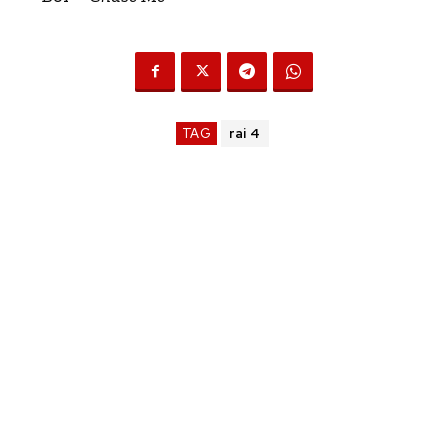
TAG
rai 4