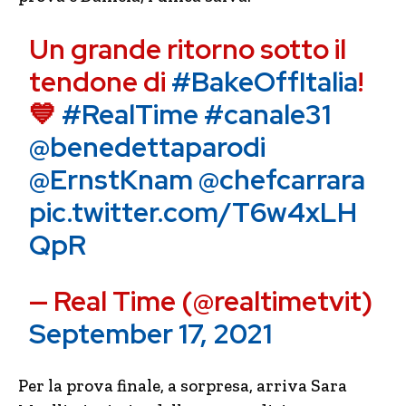
Un grande ritorno sotto il
tendone di
#BakeOffItalia
!
💙
#RealTime
#canale31
@benedettaparodi
@ErnstKnam
@chefcarrara
pic.twitter.com/T6w4xLH
QpR
— Real Time (@realtimetvit)
September 17, 2021
Per la prova finale, a sorpresa, arriva Sara